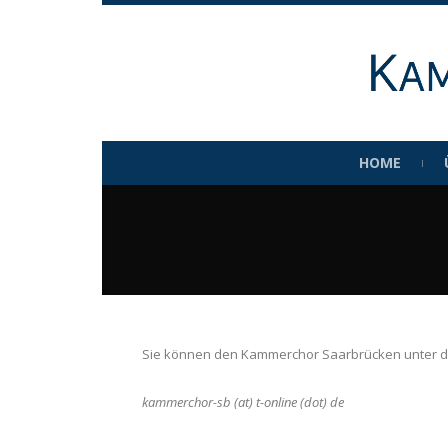
HOME
Sie können den Kammerchor Saarbrücken unter di
kammerchor-sb (at) t-online (dot) de